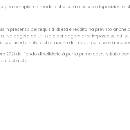
bisogna compilare il modulo che sarà messo a disposizione sul
bis in presenza dei
requisiti di età e reddito
ha previsto anche 
 all’Iva pagata da utilizzare per pagare altre imposte su atti s
essere inserito nella dichiarazione dei redditi per essere recupe
mbre 2021 del Fondo di solidarietà per la prima casa, istituito con
rate del muto.