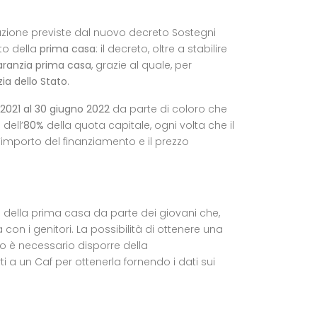
tazione previste dal nuovo
decreto Sostegni
to della
prima casa
: il decreto, oltre a stabilire
aranzia prima casa
, grazie al quale, per
ia dello Stato
.
2021 al 30 giugno 2022
da parte di coloro che
dell’
80%
della quota capitale, ogni volta che il
 l’importo del finanziamento e il prezzo
o della prima casa da parte dei giovani che,
on i genitori. La possibilità di ottenere una
to è necessario disporre della
ti a un Caf per ottenerla fornendo i dati sui