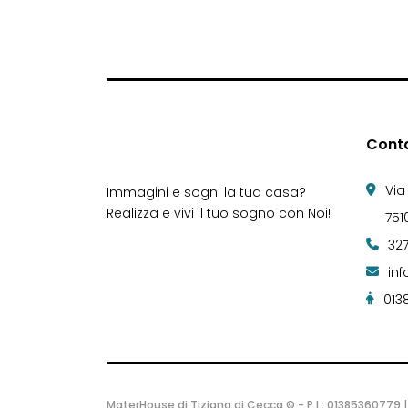
Conta
Via
Immagini e sogni la tua casa?
Realizza e vivi il tuo sogno con Noi!
751
32
in
013
MaterHouse di Tiziana di Cecca © - P.I.: 01385360779 