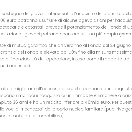
a sostegno dei giovani interessati all’acquisto della prima abi
000 euro potranno usufruire di alcune agevolazioni per l’acquis
e ipotecarie e catastali, prevede il potenziamento del
Fondo di G
 abitazione i giovani potranno contare su una più ampia
garanz
hieste di mutuo garantito che arriveranno al Fondo
dal 24 giugno 
la garanzia del Fondo è elevata dal 50% fino alla misura massima 
ite di finanziabilità dell’operazione, inteso come il rapporto tra
neri accessori.
ato a migliorare all’accesso al credito bancario per l’acquist
iscono rimandare l’acquisto di un immobile e rimanere a casa c
mpiuto
36 anni
e ha un reddito inferiore a
40mila
euro
. Per ques
 voci di “ricchezza” del proprio nucleo familiare (puoi rivolger
imonio mobiliare e immobiliare).