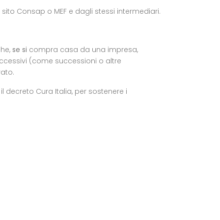
 sito
Consap
o
MEF
e dagli stessi intermediari.
che,
se si
compra casa da una impresa,
uccessivi (come successioni o altre
rato.
 il decreto
Cura Italia
, per sostenere i