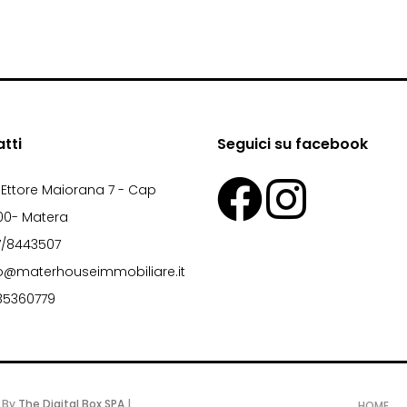
tti
Seguici su facebook
 Ettore Maiorana 7 - Cap
00- Matera
7/8443507
fo@materhouseimmobiliare.it
85360779
| By
The Digital Box SPA
|
HOME