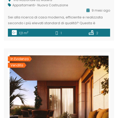
Appartamenti- Nuova Costruzione
9 mesi ago
Sei alla ricerca di casa moderna, efficiente e realizzata
secondo i più elevati standard di qualità? Questa è
l’opportunità che fa per te! L’agenzia immobiliare
2
121 m
1
2
MaterHouse propone in vendita all’interno di un complesso
residenziale sito in una zona centrale e ricca di servizi,
precisamente in Via Nazionale una delle strade principali
della citta di Matera […]
In Evidenza
Vendita