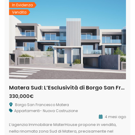
libertà e […]
In Evidenza
Vendita
Matera Sud: L’Esclusività di Borgo San Francesco
330,000€
Borgo San Francesco Matera
Appartamenti- Nuova Costruzione
4 mesi ago
L’agenzia Immobiliare MaterHouse propone in vendita,
nella rinomata zona Sud di Matera, precisamente nel