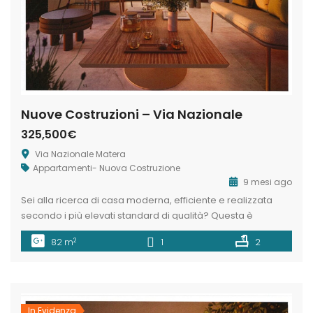
Nuove Costruzioni – Via Nazionale
325,500€
Via Nazionale Matera
Appartamenti- Nuova Costruzione
9 mesi ago
Sei alla ricerca di casa moderna, efficiente e realizzata
secondo i più elevati standard di qualità? Questa è
l’opportunità che fa per te! L’agenzia immobiliare
2
82 m
1
2
MaterHouse propone in vendita all’interno di un complesso
residenziale sito in una zona centrale e ricca di servizi,
precisamente in Via Nazionale una delle strade principali
della citta di Matera […]
In Evidenza