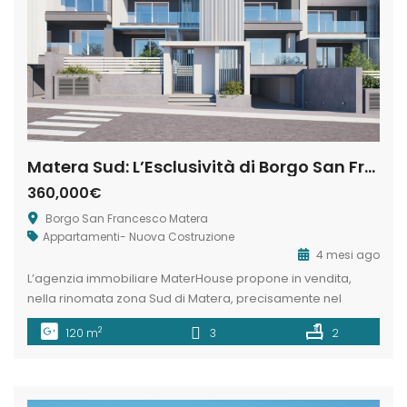
Matera Sud: L’Esclusività di Borgo San Francesco.
360,000€
Borgo San Francesco Matera
Appartamenti- Nuova Costruzione
4 mesi ago
L’agenzia immobiliare MaterHouse propone in vendita,
nella rinomata zona Sud di Matera, precisamente nel
suggestivo contesto di Borgo San Francesco, un’esclusiva
2
120 m
3
2
unità abitativa che fonde design d’avanguardia e natura. La
vera “chicca” di questo intervento è lo spettacolare
panorama: una distesa immensa di verde che abbraccia
l’intero complesso, offrendo una rarissima sensazione di