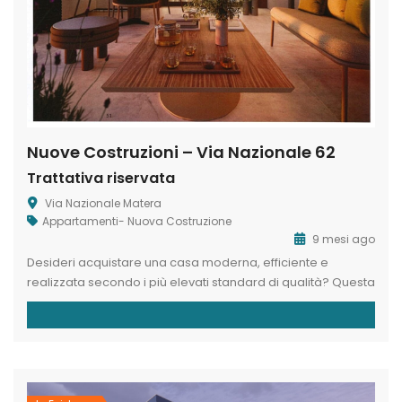
Nuove Costruzioni – Via Nazionale 62
Trattativa riservata
Via Nazionale Matera
Appartamenti- Nuova Costruzione
9 mesi ago
Desideri acquistare una casa moderna, efficiente e
realizzata secondo i più elevati standard di qualità? Questa
è l’opportunità che fa per te! L’agenzia MaterHouse
propone in vendita unità abitative di nuova costruzione,
progettate con attenzione ai dettagli, alla sostenibilità e al
comfort. Il complesso nasce in una zona centrale e ricca di
servizi, precisamente in […]