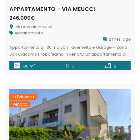
APPARTAMENTO – VIA MEUCCI
246,000€
Via Antonio Meucci
Appartamento
2 mesi ago
Appartamento di 130 mq con Tavernetta e Garage – Zona
San Giacomo Proponiamo in vendita un appartamento di
130 mq in contesto residenziale nel quartiere San Giacomo.
2
130 m
3
2
La proprietà è caratterizzata da una tripla esposizione che
garantisce ottima luminosità. La distribuzione degli spazi:
Zona Giorno: Un soggiorno ampio e accogliente e una
cucina abitabile, con […]
In Evidenza
Vendita