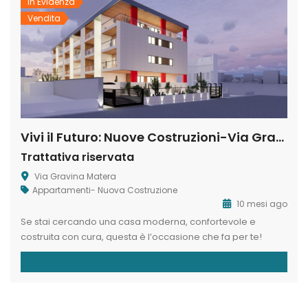
In Evidenza
Vendita
Vivi il Futuro: Nuove Costruzioni-Via Gravina
Trattativa riservata
Via Gravina Matera
Appartamenti- Nuova Costruzione
10 mesi ago
Se stai cercando una casa moderna, confortevole e
costruita con cura, questa è l’occasione che fa per te!
Immagina di vivere in un ambiente di alta qualità, dotato
delle tecnologie più innovative e pensato per il tuo
benessere quotidiano. L’Agenzia Immobiliare MaterHouse
propone in vendita splendide nuove costruzioni all’interno