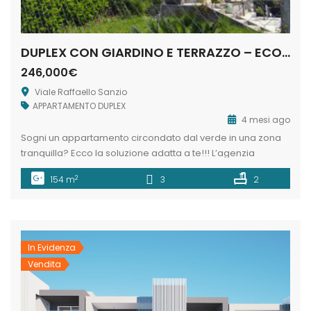
DUPLEX CON GIARDINO E TERRAZZO – ECOPOLIS
246,000€
Viale Raffaello Sanzio
APPARTAMENTO DUPLEX
4 mesi ago
Sogni un appartamento circondato dal verde in una zona
tranquilla? Ecco la soluzione adatta a te!!! L’agenzia
immobiliare Materhouse propone in vendita all’interno del
2
154 m
3
2
Residence Ecopolis un ampio Appartamento Duplex di mq
154 c.a. che rappresenta il connubio perfetto tra ampi
volumi interni e spazi esterni privati, ideale per chi cerca
uno stile di vita […]
In Evidenza
Vendita