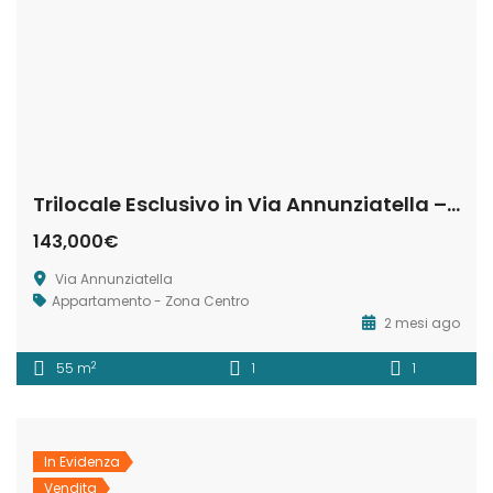
Trilocale Esclusivo in Via Annunziatella – Matera
143,000€
Via Annunziatella
Appartamento - Zona Centro
2 mesi ago
2
55 m
1
1
In Evidenza
Vendita