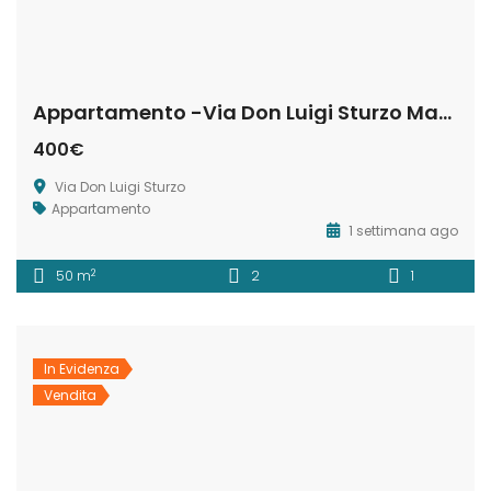
Appartamento -Via Don Luigi Sturzo Matera
400€
Via Don Luigi Sturzo
Appartamento
1 settimana ago
2
50 m
2
1
In Evidenza
Vendita
Trilocale Esclusivo in Via Annunziatella – Matera
APPARTAMENTO – VIA MEUCCI
000€
246,000€
400€
 Annunziatella
Via Antonio Meucci
Via 