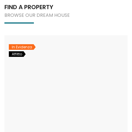
FIND A PROPERTY
BROWSE OUR DREAM HOUSE
In Evidenza
Affitto
Appartamento -Via Don Luigi Sturzo Matera
Residence Via Schiavone – Bilocale
€
250,000€
 Don Luigi Sturzo
Via Domenico Schiavone