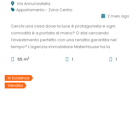
Via Annunziatella
Appartamento - Zona Centro
2 mesi ago
Cerchi una casa dove la luce è protagonista e ogni
comodità è a portata di mano? O stai cercando
l’investimento perfetto con una rendita garantita nel
tempo? L’agenzia immobiliare MaterHouse ha la
soluzione che fa per te! Nel cuore pulsante di Matera, in
2
55 m
1
1
una delle vie più importanti e servite della città,
proponiamo un esclusivo […]
In Evidenza
Vendita